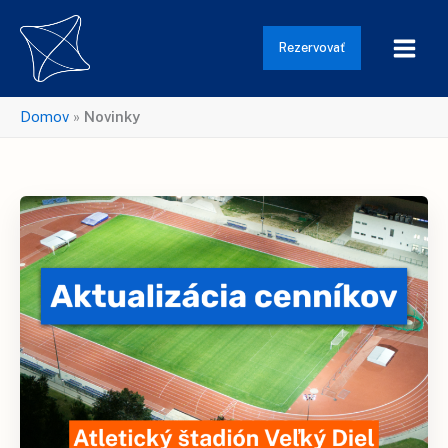
Preskočiť
na
Rezervovať
obsah
Domov
»
Novinky