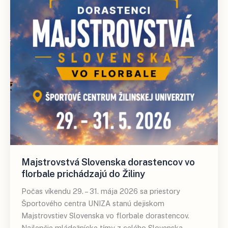
Majstrovstvá Slovenska dorastencov vo
florbale prichádzajú do Žiliny
Počas víkendu 29. – 31. mája 2026 sa priestory
Športového centra UNIZA stanú dejiskom
Majstrovstiev Slovenska vo florbale dorastencov.
Najlepšie mládežnícke tímy z celého Slovenska