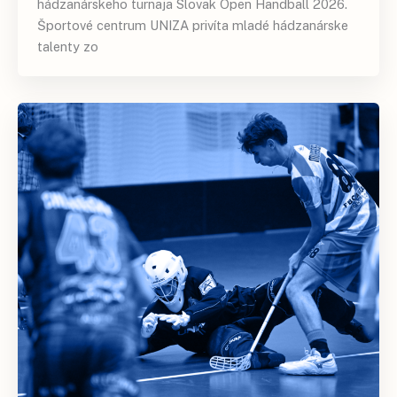
hádzanárskeho turnaja Slovak Open Handball 2026.
Športové centrum UNIZA privíta mladé hádzanárske
talenty zo